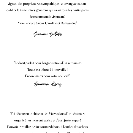
vignes, des propriétaires sympathiques et arrangeants, sans
oublier le traiteur très généreux qui a ravi tous les participants
Je recommande vivement !
Merci encore à vous Caroline et Damascène"
Séminaire Lactalis
"Endroit parfait pour l'organisation d'un séminaire.
Tout s'est déroulé à merveille !
Encore merci pour votre accueil !"
Séminaire Bjorg
"J'ai découvert le château des Vierres lors d'un séminaire
organisé par mon entreprise et c'était juste, super !
Pouvoir travailler, brainstormer dehors, à l'ombre des arbres