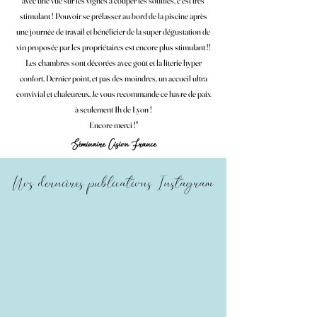
avec une vue sur les vignes à couper les souffles, c'est très
stimulant ! Pouvoir se prélasser au bord de la piscine après
une journée de travail et bénéficier de la super dégustation de
vin proposée par les propriétaires est encore plus stimulant !!
Les chambres sont décorées avec goût et la literie hyper
confort. Dernier point, et pas des moindres, un accueil ultra
convivial et chaleureux. Je vous recommande ce havre de paix
à seulement 1h de Lyon !
Encore merci !"
Séminaire Cision France
Nos dernières publications
Instagram