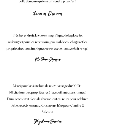
belle demeure qui en surprendra plus d'un!
François Descours
Très bel endroit, la vue est magnifique, de la place (et
ombragée) pour les réceptions, pas mal de couchages et les
propriétaires sont impliqués et très accueillants, c'était le top !
Mathieu Husser
Merci pour la visite lors de notre passage du 09/04
Félicitations aux propriétaires ! ! accueillants, passionnés !
Dans cet endroit plein de charme tout est réuni pour célébrer
de beaux évènements. Nous avons hâte pour Camille &
Valentin
Ghyslaine Grenier