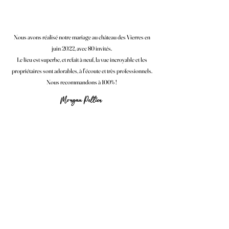
Nous avons réalisé notre mariage au château des Vierres en
juin 2022, avec 80 invités.
Le lieu est superbe, et refait à neuf, la vue incroyable et les
propriétaires sont adorables, à l'écoute et très professionnels.
Nous recommandons à 100% !
Morgan Peltier